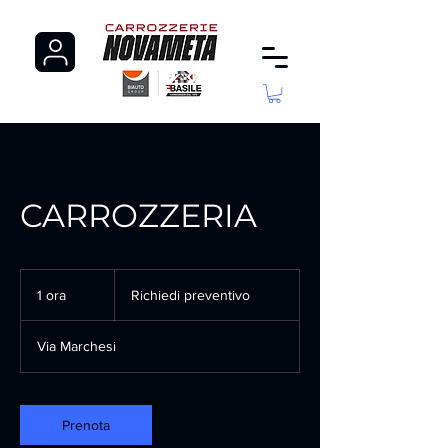
CARROZZERIA
Richiedi
preventivo
1 ora
1
Richiedi preventivo
o
r
Via Marchesi
Prenota