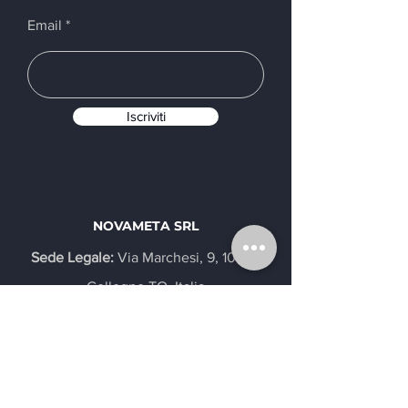
Email
Iscriviti
NOVAMETA SRL
Sede Legale:
Via Marchesi, 9, 10093
Collegno TO, Italia
Tel.
0114551125
Email.
info@novameta.srl
Lun - Ven | 08:00 - 12:30 / 13:30 - 18:00