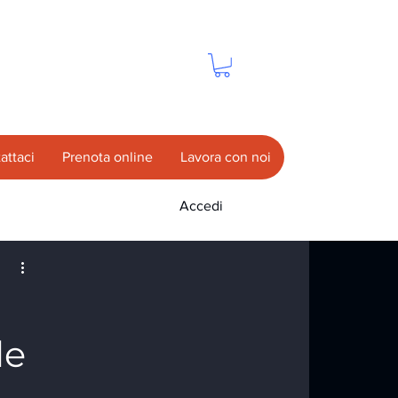
attaci
Prenota online
Lavora con noi
Accedi
de