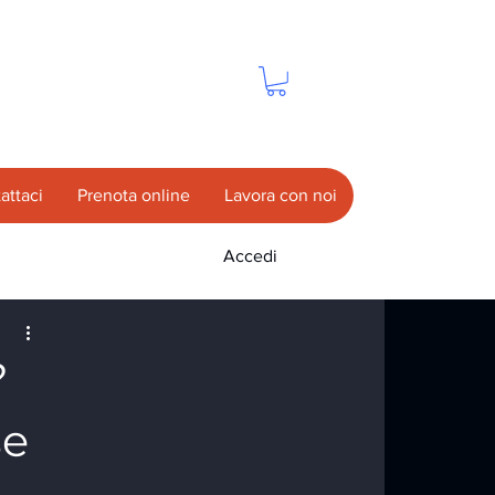
attaci
Prenota online
Lavora con noi
Accedi
?
se