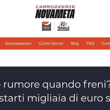
Autoriparazioni
Centro Servizi
Blog
FAQ
Cont
o rumore quando freni
tarti migliaia di euro 