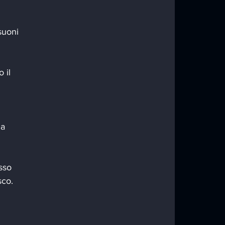
suoni 
 il 
a 
sso 
sco.