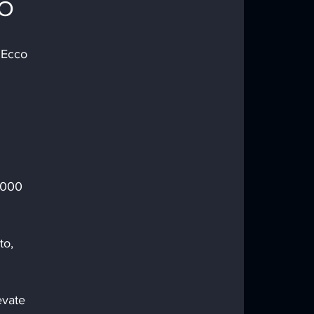
o
 Ecco 
1000 
to, 
evate 