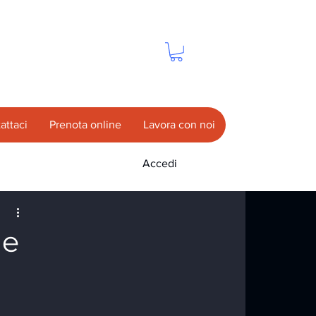
attaci
Prenota online
Lavora con noi
Accedi
me