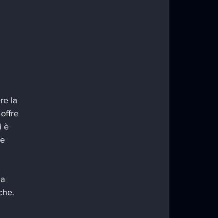
 
re la 
offre 
i è 
e 
la 
che.