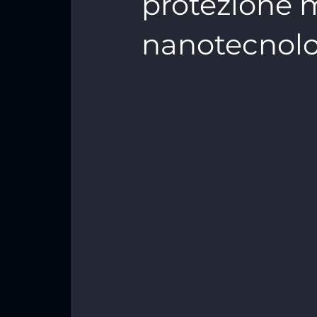
protezione 
nanotecnolog