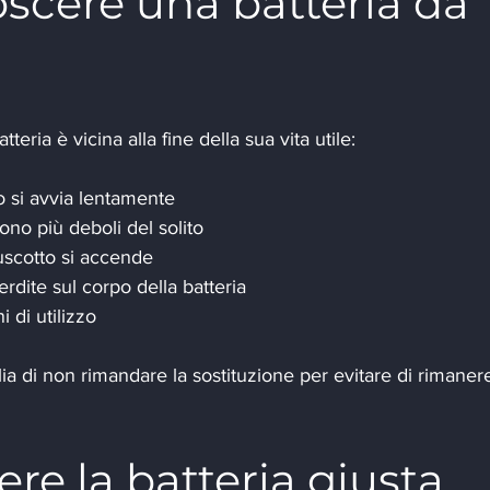
scere una batteria da 
teria è vicina alla fine della sua vita utile:
 o si avvia lentamente
iono più deboli del solito
ruscotto si accende
rdite sul corpo della batteria
i di utilizzo
ia di non rimandare la sostituzione per evitare di rimaner
re la batteria giusta 